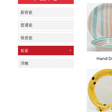
新骨瓷
普通瓷
骨质瓷
炻瓷
Hand D
浮雕